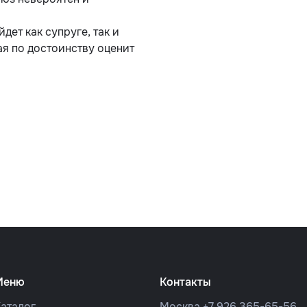
дет как супруге, так и
ая по достоинству оценит
Меню
Контакты
аталог
Москва
+7 926 365-65-56