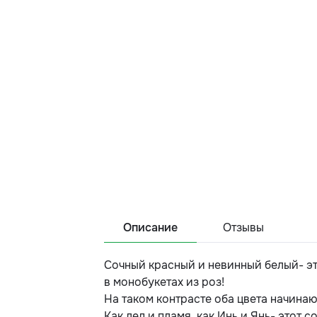
Описание
Отзывы
Сочный красный и невинный белый- эт
в монобукетах из роз!
На таком контрасте оба цвета начинаю
Как лед и пламя, как Инь и Янь- этот 