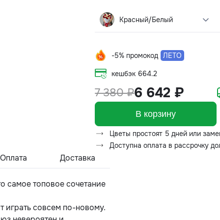
Красный/Белый
-5% промокод
ЛЕТО
кешбэк
664.2
6 642 ₽
7 380 ₽
В корзину
Цветы простоят 5 дней или заме
Доступна оплата в рассрочку д
Оплата
Доставка
о самое топовое сочетание
т играть совсем по-новому.
союз невероятен и