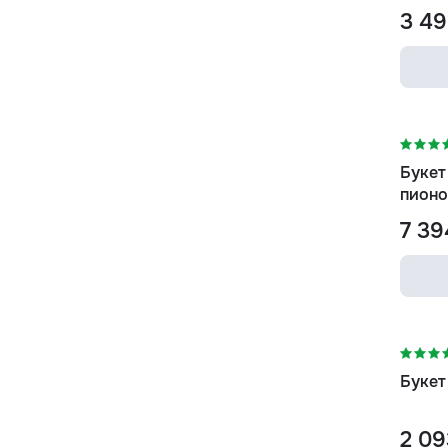
3 49
-19%
Букет
пионо
7 39
Букет
2 09