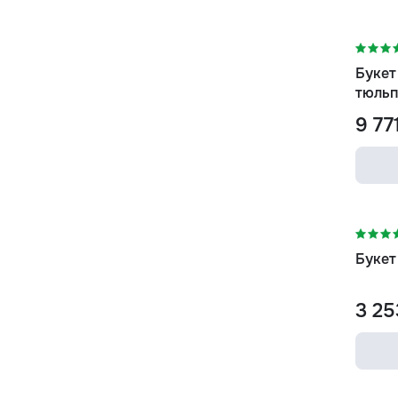
-25
Букет
тюльп
9 77
Букет
3 25