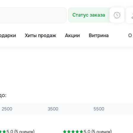
Статус заказа
одарки
Хиты продаж
Акции
Витрина
О
до:
2500
3500
5500
-7%
5.0 (5 оценок)
5.0 (5 оценок)