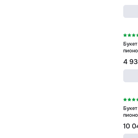
-11%
Букет
пионо
4 93
-21%
Букет
пионо
10 0