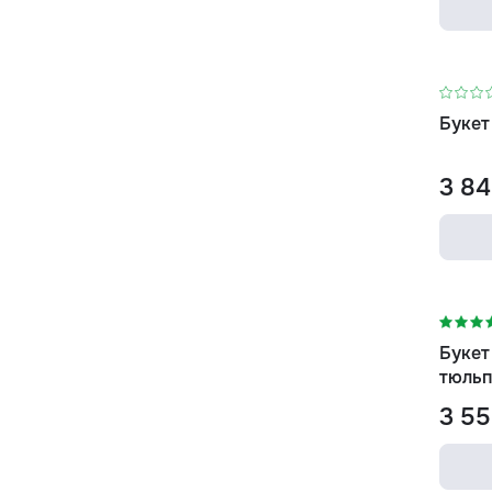
-3%
Букет
3 84
-11%
Букет
тюльп
3 55