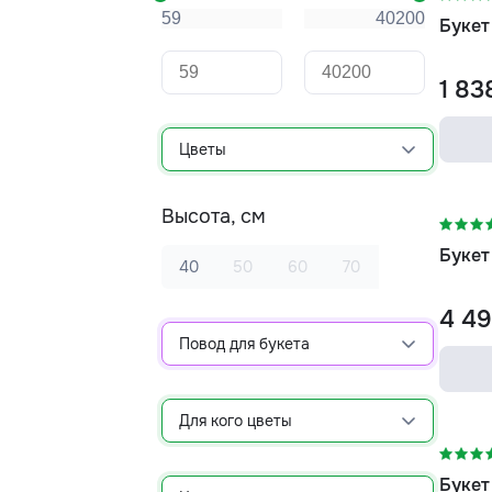
Букет
1 83
Цветы
-15%
Высота, см
Букет
40
50
60
70
4 49
Повод для букета
-25
Для кого цветы
Букет