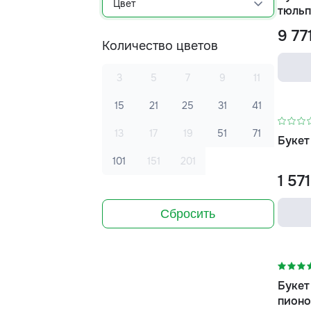
Цвет
тюльп
9 77
Количество цветов
3
5
7
9
11
15
21
25
31
41
13
17
19
51
71
Букет
101
151
201
1 57
Сбросить
-7%
Букет
пионо