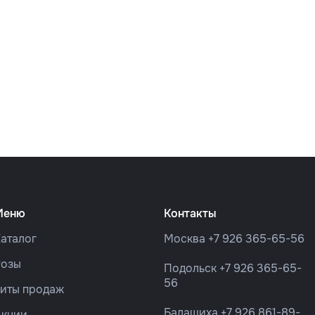
Меню
Контакты
аталог
Москва
+7 926 365-65-56
Розы
Подольск
+7 926 365-65-
56
Хиты продаж
Балашиха
+7 926 861-89-
Акции