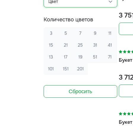
Цвет
3 75
Количество цветов
3
5
7
9
11
-5%
15
21
25
31
41
13
17
19
51
71
Букет
101
151
201
3 71
Сбросить
-10%
Букет