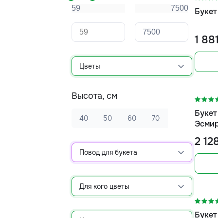
Букет
1 88
Цветы
-5%
Высота, см
Букет
40
50
60
70
Эсмир
2 12
Повод для букета
-10%
Для кого цветы
Букет