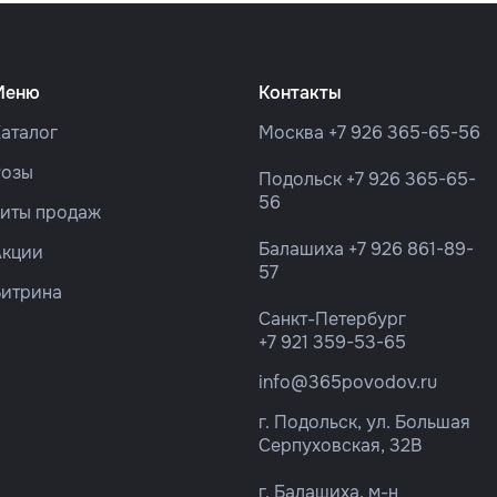
Меню
Контакты
аталог
Москва
+7 926 365-65-56
Розы
Подольск
+7 926 365-65-
56
Хиты продаж
Балашиха
+7 926 861-89-
Акции
57
Витрина
Санкт-Петербург
+7 921 359-53-65
info@365povodov.ru
г. Подольск, ул. Большая
Серпуховская, 32В
г. Балашиха, м-н