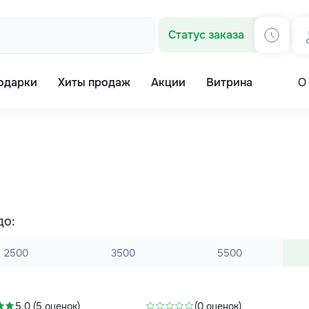
Статус заказа
одарки
Хиты продаж
Акции
Витрина
О
до:
2500
3500
5500
-20%
5.0 (5 оценок)
(0 оценок)