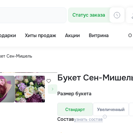
Статус заказа
одарки
Хиты продаж
Акции
Витрина
О
кет Сен-Мишель
Букет Сен-Мишел
Размер букета
Стандарт
Увеличенный
Состав
узнать состав