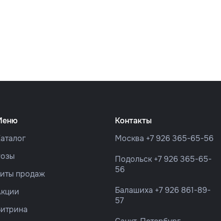
Меню
Контакты
аталог
Москва
+7 926 365-65-56
Розы
Подольск
+7 926 365-65-
56
Хиты продаж
Балашиха
+7 926 861-89-
Акции
57
Витрина