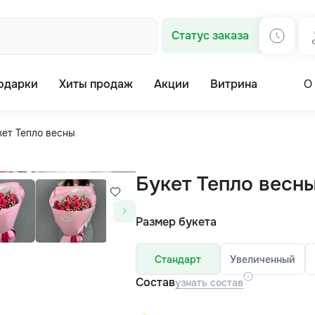
Статус заказа
одарки
Хиты продаж
Акции
Витрина
О
кет Тепло весны
Букет Тепло весн
Размер букета
Стандарт
Увеличенный
Состав
узнать состав