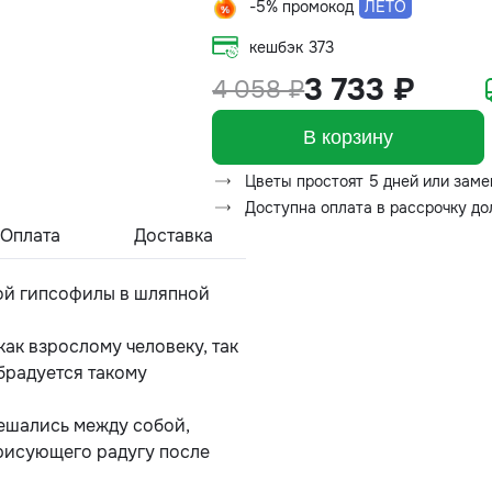
-5% промокод
ЛЕТО
кешбэк
373
3 733 ₽
4 058 ₽
В корзину
Цветы простоят 5 дней или заме
Доступна оплата в рассрочку д
Оплата
Доставка
ой гипсофилы в шляпной
ак взрослому человеку, так
обрадуется такому
ешались между собой,
рисующего радугу после