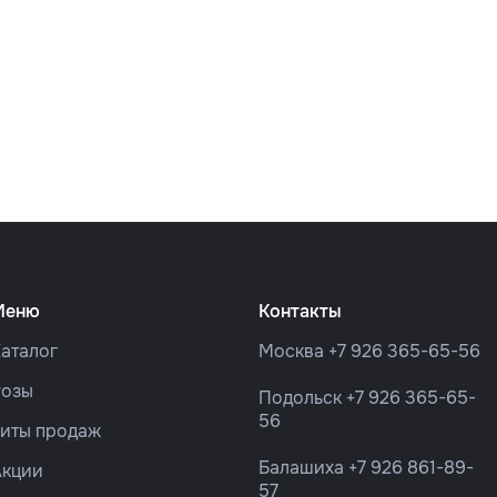
Меню
Контакты
аталог
Москва
+7 926 365-65-56
Розы
Подольск
+7 926 365-65-
56
Хиты продаж
Балашиха
+7 926 861-89-
Акции
57