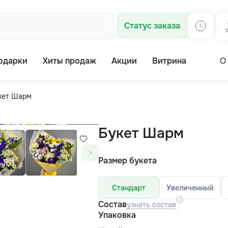
Статус заказа
одарки
Хиты продаж
Акции
Витрина
О
кет Шарм
Букет Шарм
Размер букета
Стандарт
Увеличенный
Состав
узнать состав
Упаковка