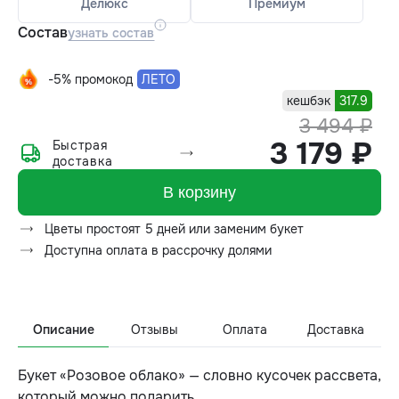
Делюкс
Премиум
Состав
узнать состав
-5% промокод
ЛЕТО
кешбэк
317.9
3 494 ₽
3 179 ₽
Быстрая
доставка
В корзину
Цветы простоят 5 дней или заменим букет
Доступна оплата в рассрочку долями
Описание
Отзывы
Оплата
Доставка
Букет «Розовое облако» — словно кусочек рассвета,
который можно подарить.