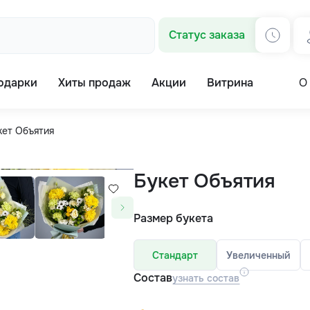
Статус заказа
одарки
Хиты продаж
Акции
Витрина
О
кет Объятия
Букет Объятия
Размер букета
Стандарт
Увеличенный
Состав
узнать состав