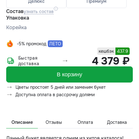
Делюкс
Премиум
Состав
узнать состав
Упаковка
Корейка
-5% промокод
ЛЕТО
кешбэк
437.9
4 379 ₽
Быстрая
доставка
В корзину
Цветы простоят 5 дней или заменим букет
Доступна оплата в рассрочку долями
Описание
Отзывы
Оплата
Доставка
Данный букет является одним из хитов каталога!