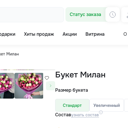
Статус заказа
одарки
Хиты продаж
Акции
Витрина
О
кет Милан
Букет Милан
Размер букета
Стандарт
Увеличенный
Состав
узнать состав