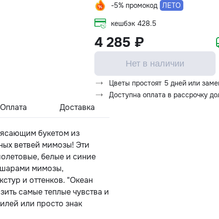
-5% промокод
ЛЕТО
кешбэк
428.5
4 285 ₽
Нет в наличии
Цветы простоят 5 дней или заме
Доступна оплата в рассрочку д
Оплата
Доставка
рясающим букетом из
ных ветвей мимозы! Эти
олетовые, белые и синие
 шарами мимозы,
стур и оттенков. "Океан
зить самые теплые чувства и
билей или просто знак