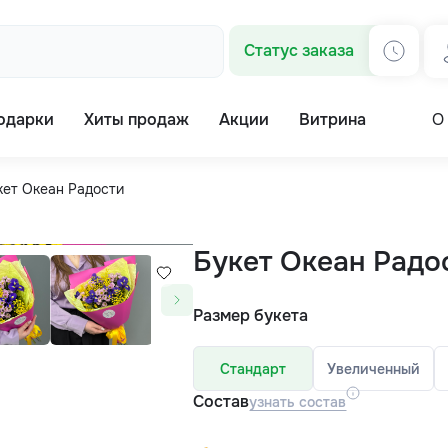
Статус заказа
одарки
Хиты продаж
Акции
Витрина
О
кет Океан Радости
Букет Океан Радо
Размер букета
Стандарт
Увеличенный
Состав
узнать состав