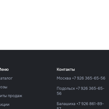
Меню
Контакты
аталог
Москва
+7 926 365-65-56
Розы
Подольск
+7 926 365-65-
56
Хиты продаж
Балашиха
+7 926 861-89-
Акции
57